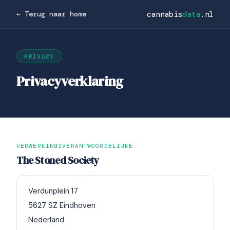
cannabis
data
.nl
← Terug naar home
PRIVACY
Privacyverklaring
VERWERKINGSVERANTWOORDELIJKE
The Stoned Society
Verdunplein 17
5627 SZ Eindhoven
Nederland