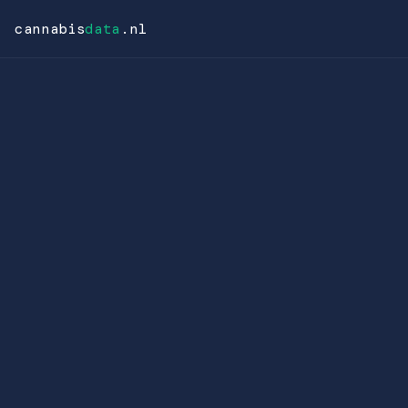
cannabis
data
.nl