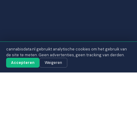
cannabisdata.nl gebruikt analytische cookies om het gebruik van
de site te meten. Geen advertenties, geen tracking van derden.
Accepteren
Weigeren
De Cannabis Industrie Monitor is in
ontwikkeling. Publicatiedetails, partners en
onderzoeksopzet kunnen wijzigen.
OVER HET ONDERZOEK
Wat is de Cannabis Industrie